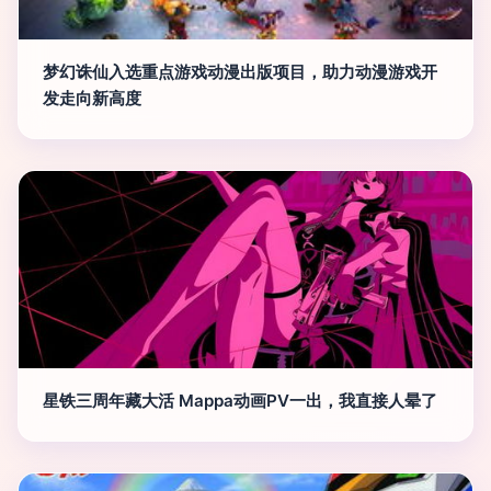
梦幻诛仙入选重点游戏动漫出版项目，助力动漫游戏开
发走向新高度
星铁三周年藏大活 Mappa动画PV一出，我直接人晕了