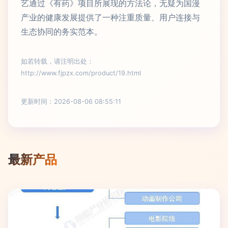
艺通过《有药》项目所展现的方法论，无疑为国漫
产业的健康发展提供了一种注重质量、用户连接与
生态协同的务实范本。
如若转载，请注明出处：
http://www.fjpzx.com/product/19.html
更新时间：2026-08-06 08:55:11
最新产品