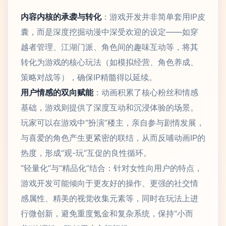
内容内核的承袭与转化
：游戏开发并非简单套用IP皮
囊，而是深度挖掘动漫中深受欢迎的设定——如穿
越者管理、江湖门派、角色间的趣味互动等，将其
转化为游戏的核心玩法（如模拟经营、角色养成、
策略对战等），确保IP精髓得以延续。
用户情感的双向赋能
：动画积累了核心粉丝和情感
基础，游戏则提供了深度互动和沉浸体验的场景。
玩家可以在游戏中“扮演”楼主，亲自参与剧情发展，
与喜爱的角色产生更紧密的联结，从而反哺动画IP的
热度，形成“观-玩”互促的良性循环。
“轻量化”与“精品化”结合：针对女性向用户的特点，
游戏开发可能倾向于更友好的操作、更强的社交情
感属性、精美的视觉收集元素等，同时在玩法上进
行微创新，避免重度氪金和复杂系统，保持“小而