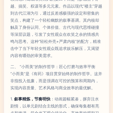
越、搞笑、权谋等多元元素。作品以现代“楼主”穿越
到古代江湖为引，通过反差感极强的设定和密集的
笑点，构建了一个轻松幽默的叙事基调。其内核却
触及了身份认同、个体价值、古代与现代思维碰撞
等深层议题，引发了女性观众在欢笑之余的情感共
鸣与思考。这种“轻松外壳+严肃内核”的配方，精准
击中了当下年轻女性观众既追求娱乐解压，又渴望
内容有嚼劲的审美需求。
二、 “小而美”的制作哲学：匠心打磨与效率平衡
“小而美”是《有药》项目贯穿始终的制作哲学。这并
非指投入低廉，而是强调在可控的预算和周期内，
实现内容质量、艺术风格与商业效率的最优解。
1.
叙事精炼，节奏明快
：动画篇幅紧凑，摒弃注水
剧情，以单元剧结合主线的形式，确保每集都有亮