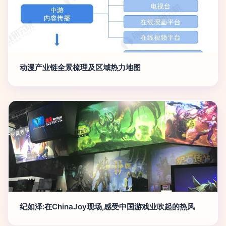
动漫产业链全景梳理及区域热力地图
纪如泽:在ChinaJoy现场,感受中国游戏业吹起的热风