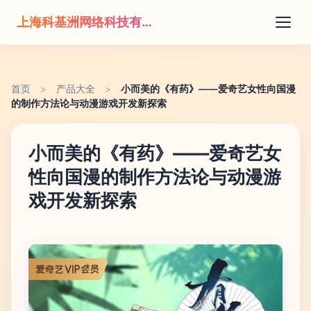
上海科基洲网络科技有限公司
首页
>
产品大全
>
小而美的《有药》——爱奇艺女性向国漫
的制作方法论与动漫游戏开发新探索
小而美的《有药》——爱奇艺女
性向国漫的制作方法论与动漫游
戏开发新探索