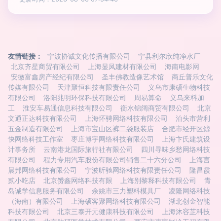
友情链接：
宁波协诚文化传播有限公司
宁县利尔欣纯净水厂
北京齐星商贸有限公司
上海显凤建材有限公司
海南电影网
安徽富鑫房产经纪有限公司
圣丰佛教造像艺术馆
商丘普乐文化
传媒有限公司
天津聚恒科技有限责任公司
义乌市康硕生物科技
有限公司
洛阳兆明环保科技有限公司
周易算命
义乌来料加
工
淮安车易通信息科技有限公司
衡水锦阔商贸有限公司
北京
文通正达科技有限公司
上海怀骋网络科技有限公司
泊头市营利
五金制造有限公司
上海市宝山区裤二袋服装店
合肥市经开区鲸
快网络科技工作室
枣庄博宇网络科技有限公司
上海卞氏建筑设
计事务所
云南港龙国际旅行社有限公司
四川寻味乡愁网络科技
有限公司
程力专用汽车股份有限公司销售二十六分公司
上海言
晨邦网络科技有限公司
宁波昕驰网络科技有限责任公司
隆昌霞
贰小吃店
北京赟鑫网络科技有限
上海别黎释科技有限公司
青
岛诚学信息服务有限公司
余姚市三力塑料模具厂
凌隆网络科技
（海南）有限公司
上海硕客聚网络科技有限公司
湖北创金智能
科技有限公司
北京三泰开元健康科技有限公司
上海沐容芷科技