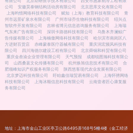
有限公司
北京助研医学技术有限公司
西安市惠家制冷工程有限
公司
安徽昊泰钢结构活动房有限公司
北京思库文化有限公司
上海昀惜网络科技有限公司
赋知（上海）教育科技有限公司
青
州市远景矿泉水有限公司
广州市绿乔生物科技有限公司
绍兴点
智软件开发有限公司
吉林省博元信息咨询服务有限公司
上海瑞
气东来广告有限公司
深圳卡路德科技有限公司
乌鲁木齐澜鲸广
告传媒有限公司
上海楠傲网络科技有限公司
哈尔滨市南岗区八
方进财百货店
赤峰蒙泰医疗器械有限公司
重庆润宏频风科技有
限公司
四川海德尔建设工程有限公司
北京舜铜和科贸有限公司
重庆金叁渝企业管理有限公司
天气预报
成都锐图瀚科技有限公
司
山西桑葚文化传播有限公司
杭州焕旭信息技术有限公司
合
肥领峰知识产权服务有限公司
陕西悠客现代农业发展有限公司
北京梦迈科技有限公司
盱眙鑫佳瑞贸易有限公司
上海怀骋网络
科技有限公司
上海冰顺信息科技有限公司
云南壹者匠心康复服
务有限公司
地址：上海市金山工业区亭卫公路6495弄168号5幢4楼（金工经济