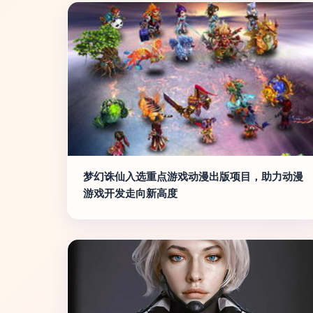
梦幻诛仙入选重点游戏动漫出版项目，助力动漫
游戏开发走向新高度