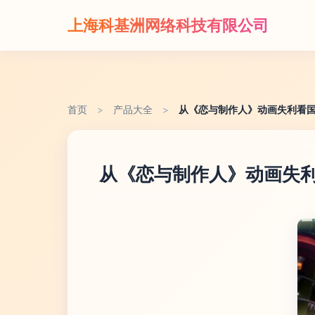
上海科基洲网络科技有限公司
首页
>
产品大全
>
从《恋与制作人》动画失利看
从《恋与制作人》动画失