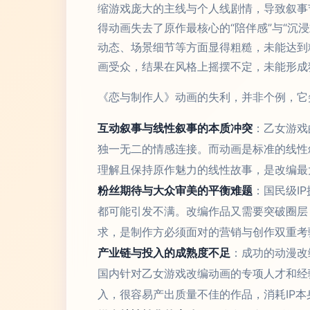
缩游戏庞大的主线与个人线剧情，导致叙事
得动画失去了原作最核心的“陪伴感”与“沉浸
动态、场景细节等方面显得粗糙，未能达到粉
画受众，结果在风格上摇摆不定，未能形成
《恋与制作人》动画的失利，并非个例，它
互动叙事与线性叙事的本质冲突
：乙女游戏
独一无二的情感连接。而动画是标准的线性
理解且保持原作魅力的线性故事，是改编最
粉丝期待与大众审美的平衡难题
：国民级I
都可能引发不满。改编作品又需要突破圈层
求，是制作方必须面对的营销与创作双重考
产业链与投入的成熟度不足
：成功的动漫改
国内针对乙女游戏改编动画的专项人才和经
入，很容易产出质量不佳的作品，消耗IP本