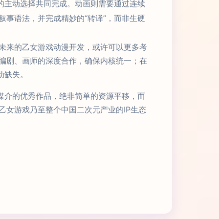
的主动选择共同完成。动画则需要通过连续
事语法，并完成精妙的“转译”，而非生硬
未来的乙女游戏动漫开发，或许可以更多考
作编剧、画师的深度合作，确保内核统一；在
动缺失。
媒介的优秀作品，绝非简单的资源平移，而
乙女游戏乃至整个中国二次元产业的IP生态