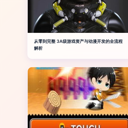
从零到完整 3A级游戏资产与动漫开发的全流程
解析