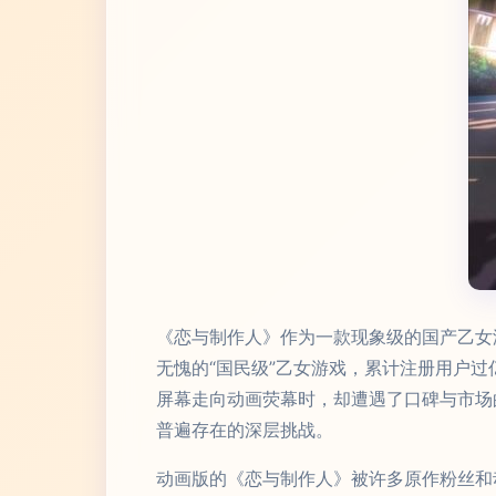
《恋与制作人》作为一款现象级的国产乙女
无愧的“国民级”乙女游戏，累计注册用户
屏幕走向动画荧幕时，却遭遇了口碑与市场
普遍存在的深层挑战。
动画版的《恋与制作人》被许多原作粉丝和